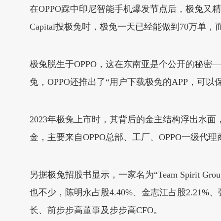
在OPPO踩中印尼智能手机爆发节点后，极兔又精
Capital投极兔时，极兔一天已经能做到70万单
极兔脱生于OPPO，这在东南亚是个公开的秘密
兔，OPPO还推出了“用户下载极兔的APP，可以
2023年极兔上市时，其背后的金主结构浮出水
金，主要来自OPPO总部、工厂、OPPO一级代
另据极兔招股书显示，一家名为“Team Spirit 
也不少，陈明永占股4.40%、金志江占股2.21%
长、前步步高董事及步步高CFO。