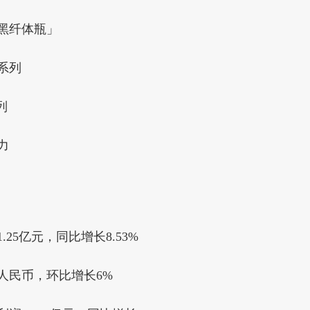
黑纤体瓶」
系列
列
力
25亿元，同比增长8.53%
人民币，环比增长6%