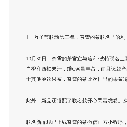
1、万圣节联动第二弹，奈雪的茶联名「哈利
10月30日，奈雪的茶官宣与哈利·波特联
血橙和西柚果汁，维C含量丰富，而且该款产
于其他冷饮果茶，奈雪的茶此次推出的果茶
此外，新品还搭配了联名款开心果蛋糕卷。
联名新品现已上线奈雪的茶微信官方小程序，不