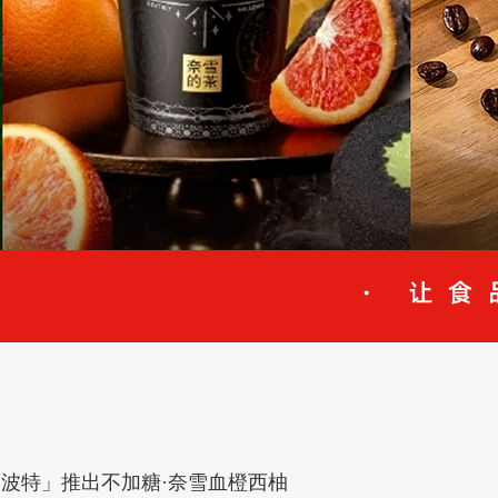
·波特」推出不加糖·奈雪血橙西柚