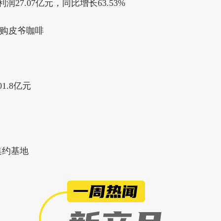
27.07亿元，同比增长63.53%
布收购皮爷咖啡
1.8亿元
集约基地