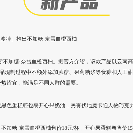
·波特」推出不加糖·奈雪血橙西柚
名上新不加糖·奈雪血橙西柚。据官方介绍，该款产品以云南
品现制过程中不额外添加蔗糖、果葡糖浆等食糖和人工甜味
冷热皆宜，能满足不同人群的需要。
炭黑色蛋糕胚包裹开心果奶油，另有伏地魔卡通人物巧克
加糖·奈雪血橙西柚售价18元/杯，开心果蛋糕卷售价15.