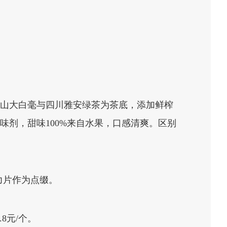
高山大白毫与四川雅安绿茶为茶底，添加鲜榨
剂，甜味100%来自水果，口感清爽。区别
力片作为点缀。
8元/个。