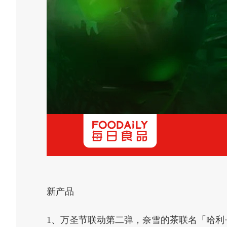
新产品
1、万圣节联动第二弹，奈雪的茶联名「哈利