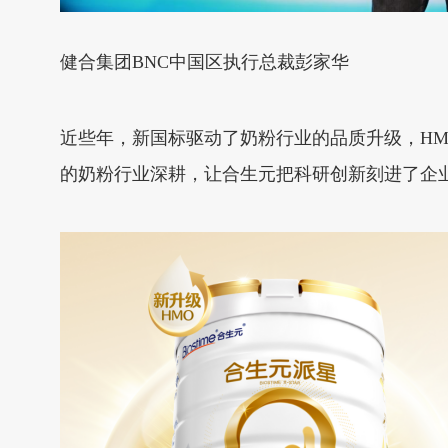
健合集团BNC中国区执行总裁彭家华
近些年，新国标驱动了奶粉行业的品质升级，HM
的奶粉行业深耕，让合生元把科研创新刻进了企