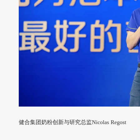
健合集团奶粉创新与研究总监Nicolas Regost