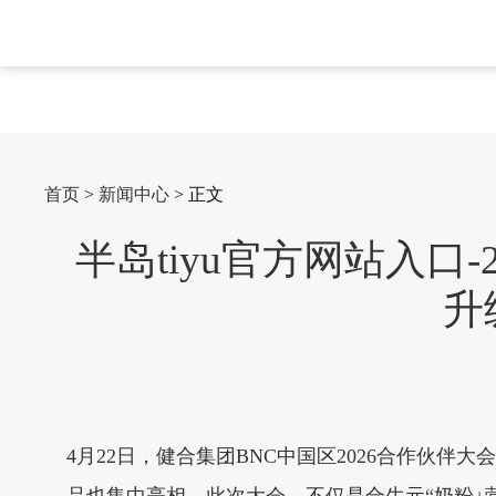
首页
>
新闻中心
> 正文
半岛tiyu官方网站入
升
4月22日，健合集团BNC中国区2026合作伙