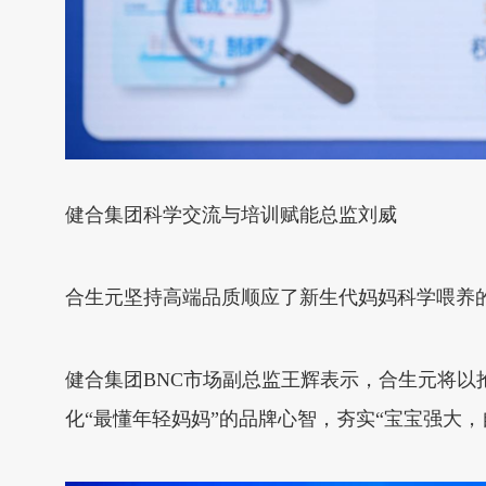
健合集团科学交流与培训赋能总监刘威
合生元坚持高端品质顺应了新生代妈妈科学喂养
健合集团BNC市场副总监王辉表示，合生元将
化“最懂年轻妈妈”的品牌心智，夯实“宝宝强大，