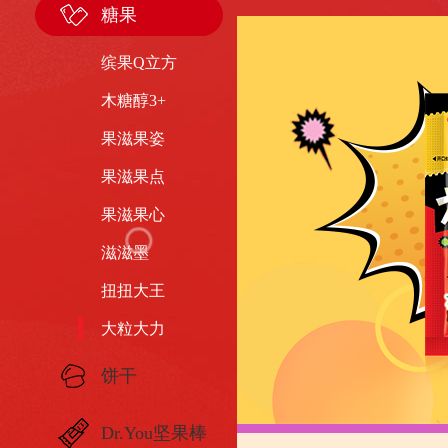
糖果
缤果Q立方
木糖醇3+
果滋果姿
果滋果点
果滋果心
滋滋墨
扭扭大王
大粒大力
饼干
Dr.You坚果棒