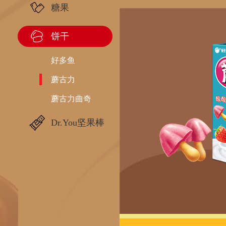
糖果
饼干
好多鱼
蘑古力
蘑古力曲奇
Dr.You坚果棒