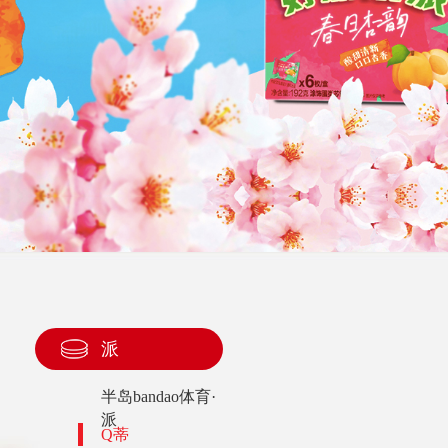
派
半岛bandao体育·
派
Q蒂