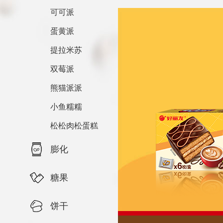
可可派
蛋黄派
提拉米苏
双莓派
熊猫派派
小鱼糯糯
松松肉松蛋糕
膨化
糖果
饼干