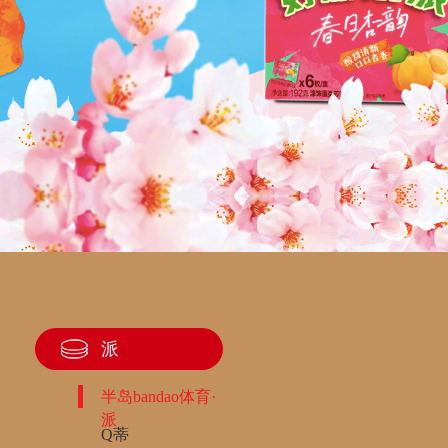
派
半岛bandao体育·
派
Q蒂