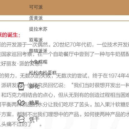
可可派
蛋黄派
提拉米苏
双莓派
熊猫派派
小鱼糯糯
松松肉松蛋糕
膨化
糖果
饼干